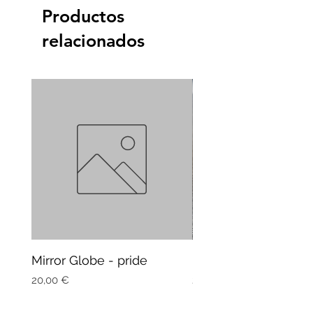
Productos
relacionados
Mirror Globe - pride
Mug Vagitarian
Precio
Precio
20,00 €
20,00 €