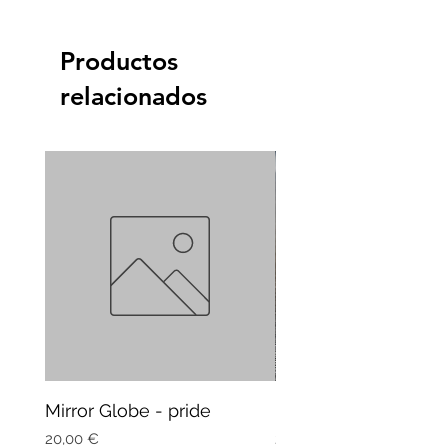
Productos
relacionados
Mirror Globe - pride
Mug Vagitarian
Precio
Precio
20,00 €
20,00 €