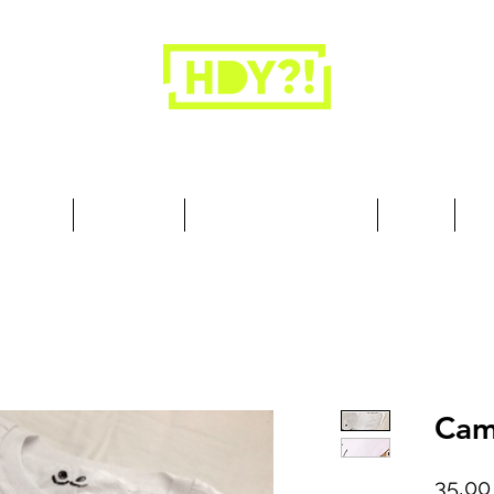
Los armarios son para la ropa, no para las
personas.
cesorios
Art & Deco
Busque por Colección
Sobre
10
Cam
35,00