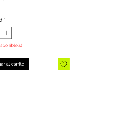
d
*
isponible(s)
ar al carrito