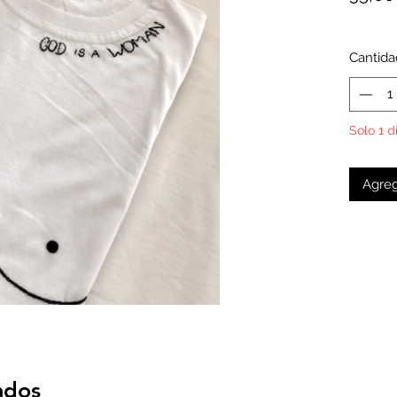
Cantida
Solo 1 d
Agreg
ados