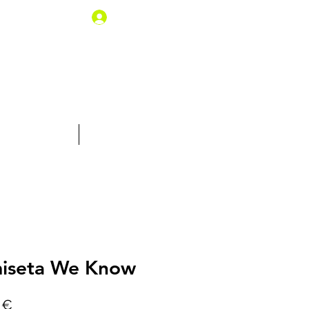
Iniciar sesión
% de descuento
Tarjeta Regalo
iseta We Know
Precio
 €