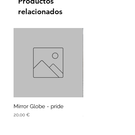
Productos
relacionados
Mirror Globe - pride
Mug Vagitarian
Precio
Precio
20,00 €
20,00 €