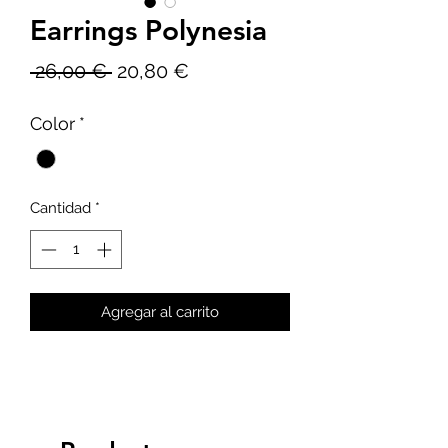
Earrings Polynesia
Precio
Precio
 26,00 € 
20,80 €
de
Color
*
oferta
Cantidad
*
Agregar al carrito