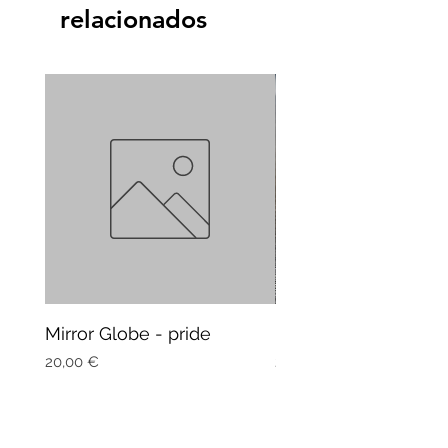
relacionados
Mirror Globe - pride
Mug Vagitarian
Precio
Precio
20,00 €
20,00 €