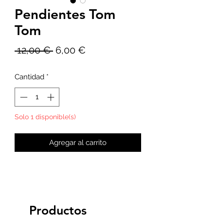
Pendientes Tom
Tom
Precio
Precio
 12,00 € 
6,00 €
de
Cantidad
*
oferta
Solo 1 disponible(s)
Agregar al carrito
Productos