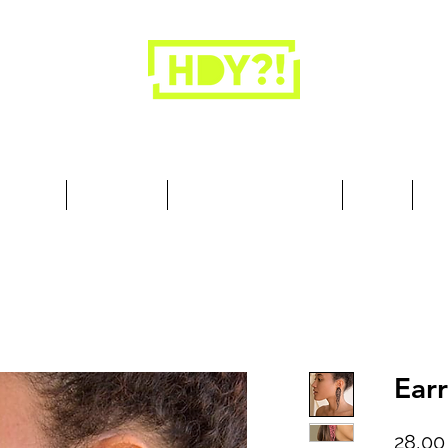
Los armarios son para la ropa, no para las
personas.
cesorios
Art & Deco
Busque por Colección
Sobre
10
Earr
28,00