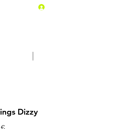
Iniciar sesión
% de descuento
Tarjeta Regalo
ings Dizzy
Precio
 €