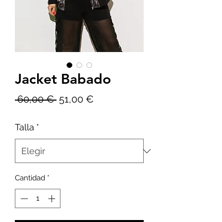
Jacket Babado
Precio
Precio
 60,00 € 
51,00 €
de
Talla
*
oferta
Cantidad
*