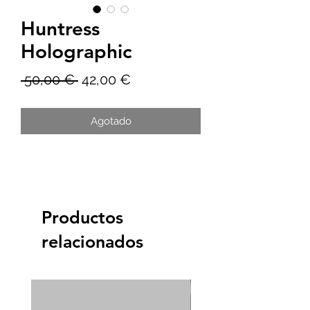
Huntress
Holographic
Precio
Precio
 50,00 € 
42,00 €
de
Agotado
oferta
Productos
relacionados