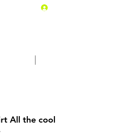
Iniciar sesión
% de descuento
Tarjeta Regalo
irt All the cool
s