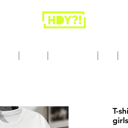
Los armarios son para la ropa, no para las
personas.
cesorios
Art & Deco
Busque por Colección
Sobre
10
T-sh
girl