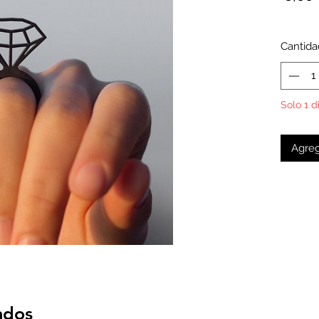
Cantida
Solo 1 d
Agreg
ados