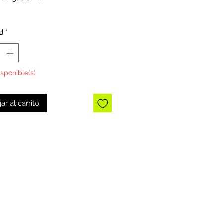
de
oferta
d
*
isponible(s)
ar al carrito