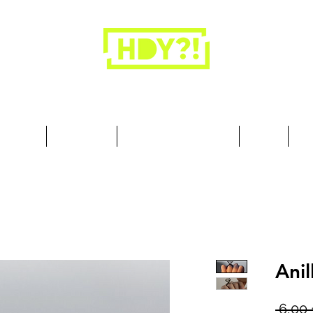
Los armarios son para la ropa, no para las
personas.
cesorios
Art & Deco
Busque por Colección
Sobre
10
Anil
 6,00 