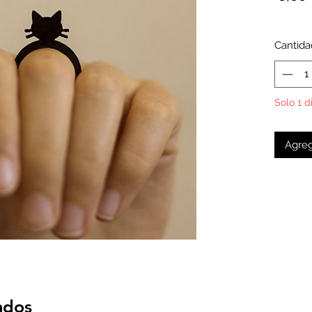
Cantida
Solo 1 d
Agreg
ados