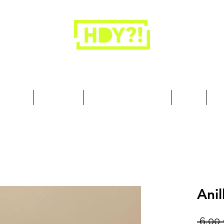
Los armarios son para la ropa, no para las
personas.
cesorios
Art & Deco
Busque por Colección
Sobre
10
Anil
 6,00 