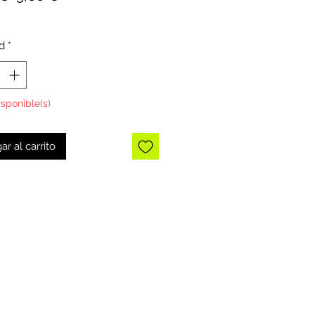
de
oferta
d
*
isponible(s)
ar al carrito