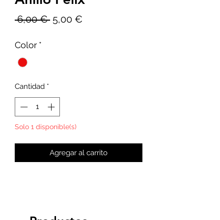
Precio
Precio
 6,00 € 
5,00 €
de
Color
*
oferta
Cantidad
*
Solo 1 disponible(s)
Agregar al carrito