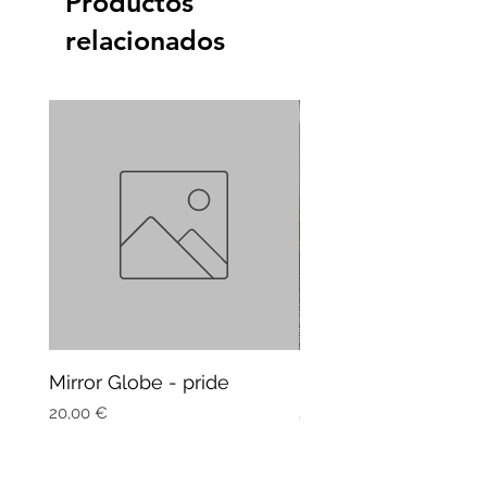
Productos
relacionados
Mirror Globe - pride
Mug Vagitarian
Precio
Precio
20,00 €
20,00 €