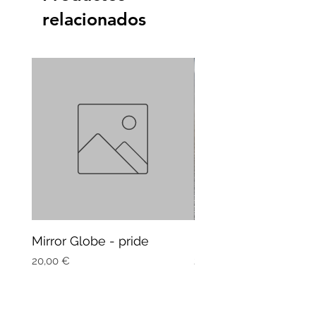
relacionados
Mirror Globe - pride
Mug Vagitarian
Precio
Precio
20,00 €
20,00 €