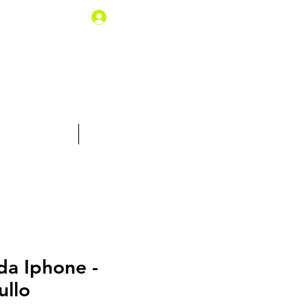
Iniciar sesión
% de descuento
Tarjeta Regalo
da Iphone -
ullo