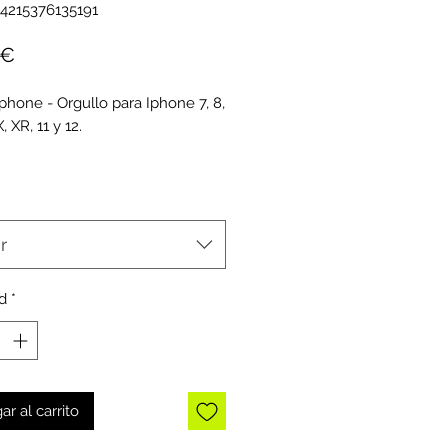
4215376135191
Precio
 €
phone - Orgullo para Iphone 7, 8,
, XR, 11 y 12.
r
d
*
ar al carrito