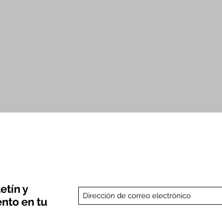
Vista rápida
etín y
nto en tu