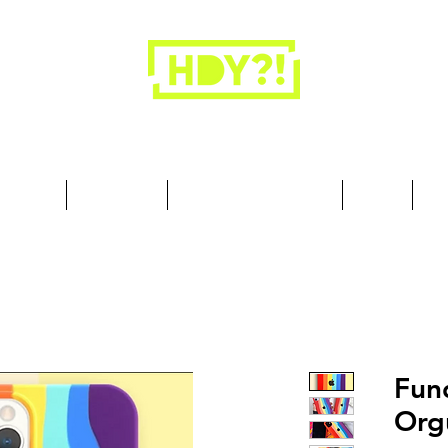
Los armarios son para la ropa, no para las
personas.
cesorios
Art & Deco
Busque por Colección
Sobre
10
Fun
Org