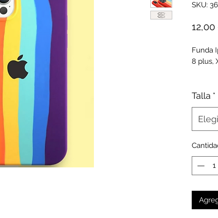
SKU: 36
12,00
Funda I
8 plus, X
Talla
*
Elegi
Cantida
Agreg