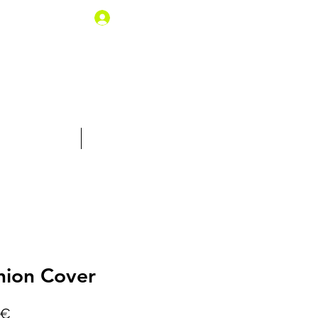
Iniciar sesión
% de descuento
Tarjeta Regalo
hion Cover
Precio
 €