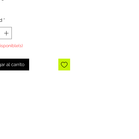
d
*
isponible(s)
ar al carrito