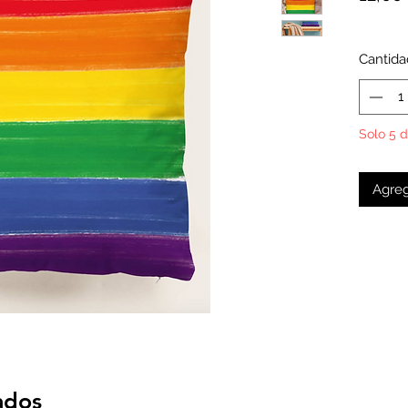
Cantida
Solo 5 d
Agreg
ados