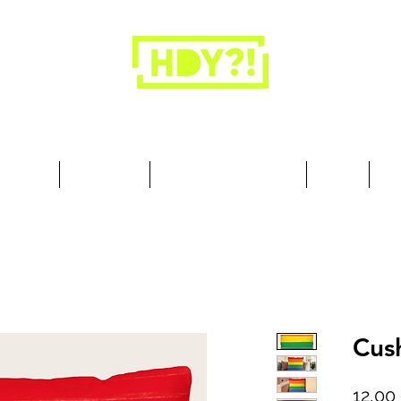
Los armarios son para la ropa, no para las
personas.
cesorios
Art & Deco
Busque por Colección
Sobre
10
Cus
12,00