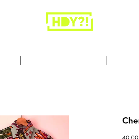
Los armarios son para la ropa, no para las
personas.
cesorios
Art & Deco
Busque por Colección
Sobre
10
Che
40,00