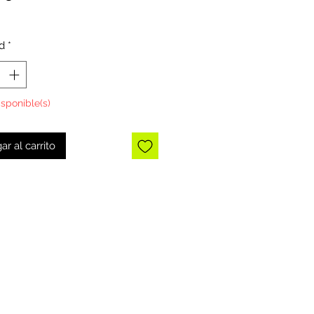
d
*
isponible(s)
ar al carrito