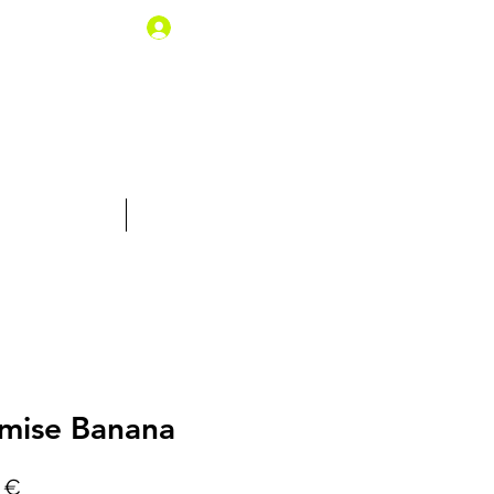
Iniciar sesión
% de descuento
Tarjeta Regalo
mise Banana
Precio
 €