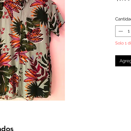
Cantida
Solo 1 d
Agreg
ados