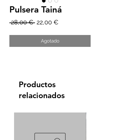
Pulsera Tainá
Precio
Precio
 28,00 € 
22,00 €
de
Agotado
oferta
Productos
relacionados