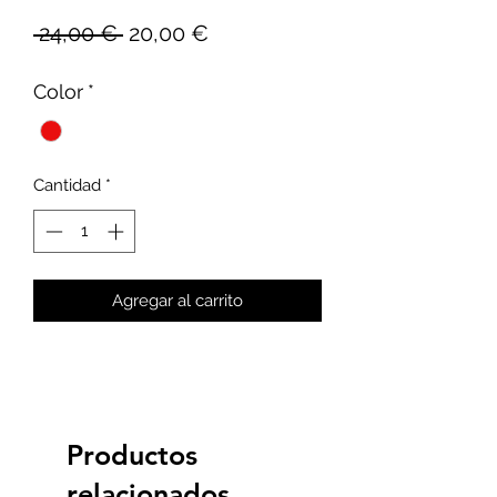
Precio
Precio
 24,00 € 
20,00 €
de
Color
*
oferta
Cantidad
*
Agregar al carrito
Productos
relacionados