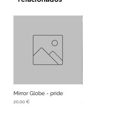
Mirror Globe - pride
Mug Vagitarian
Precio
Precio
20,00 €
20,00 €
Suscríbete a nuestro boletín y