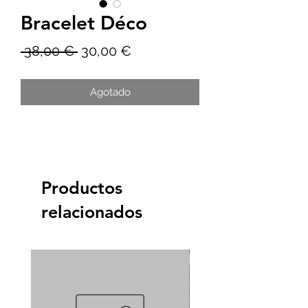
Bracelet Déco
Precio
Precio
 38,00 € 
30,00 €
de
Agotado
oferta
Productos
relacionados