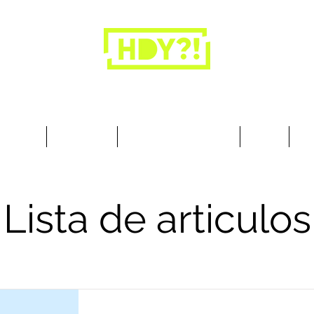
Los armarios son para la ropa, no para las
personas.
cesorios
Art & Deco
Busque por Colección
Sobre
10
Lista de articulos