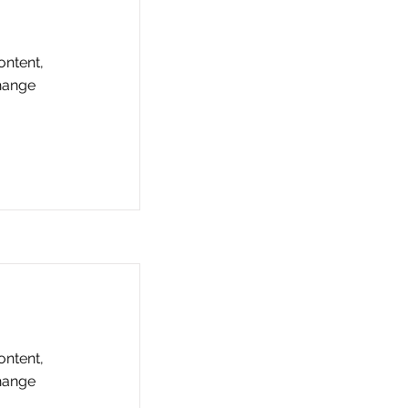
ontent,
Change
ontent,
Change