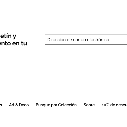
etín y
nto en tu
s
Art & Deco
Busque por Colección
Sobre
10% de desc