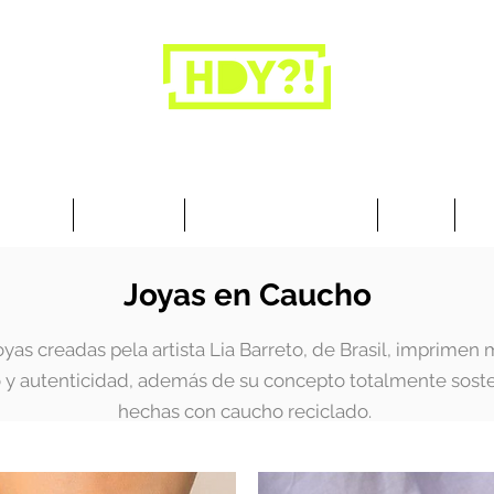
Los armarios son para la ropa, no para las
personas.
cesorios
Art & Deco
Busque por Colección
Sobre
10
Joyas en Caucho
oyas creadas pela artista Lia Barreto, de Brasil, imprimen
o y autenticidad, además de su concepto totalmente sost
hechas con caucho reciclado.