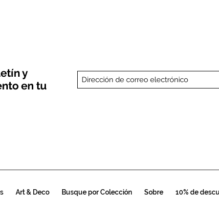
etín y
nto en tu
s
Art & Deco
Busque por Colección
Sobre
10% de desc