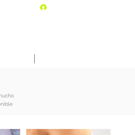
Iniciar sesión
% de descuento
Tarjeta Regalo
 mucho
enible