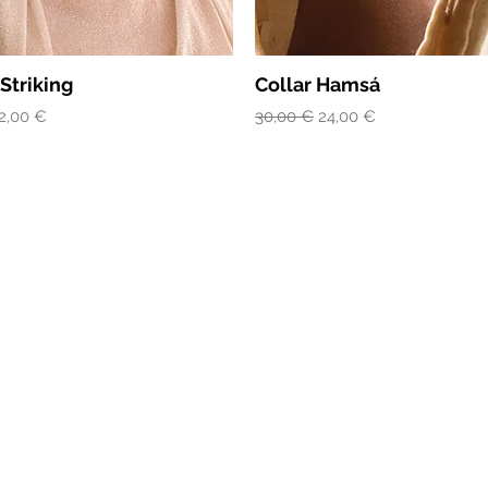
Striking
Collar Hamsá
recio de oferta
Precio
Precio de oferta
2,00 €
30,00 €
24,00 €