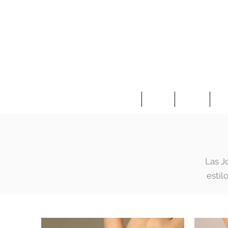
Home
Ropa
Joyas
Ac
Las J
estil