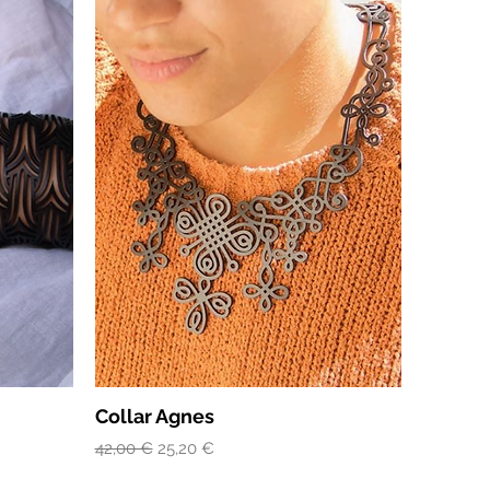
Collar Agnes
Precio
Precio de oferta
42,00 €
25,20 €