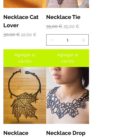
Necklace Cat
Necklace Tie
Lover
Precio
Precio de oferta
35,00 €
25,00 €
Precio
Precio de oferta
30,00 €
22,00 €
Agregar al
Agregar al
carrito
carrito
Necklace
Necklace Drop